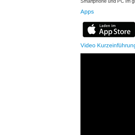
Smartphone und PC im g
Apps
Video Kurzeinführun