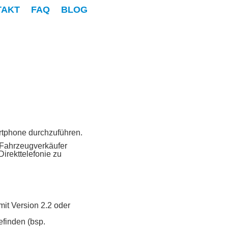
TAKT
FAQ
BLOG
artphone durchzuführen.
 Fahrzeugverkäufer
Direkttelefonie zu
it Version 2.2 oder
efinden (bsp.