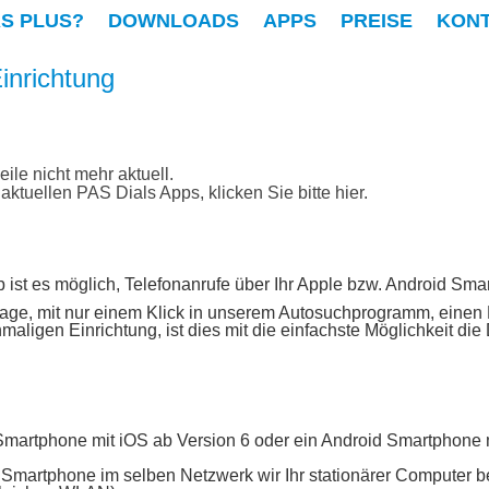
AS PLUS?
DOWNLOADS
APPS
PREISE
KON
inrichtung
eile nicht mehr aktuell.
e aktuellen PAS Dials Apps,
klicken Sie bitte hier
.
p ist es möglich, Telefonanrufe über Ihr Apple bzw. Android Sm
Lage, mit nur einem Klick in unserem Autosuchprogramm, einen
aligen Einrichtung, ist dies mit die einfachste Möglichkeit die 
Smartphone mit iOS ab Version 6 oder ein Android Smartphone m
 Smartphone im selben Netzwerk wir Ihr stationärer Computer b