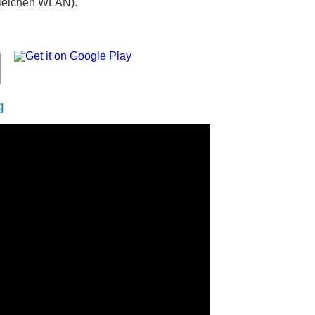
leichen WLAN).
g