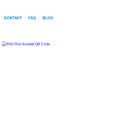
KONTAKT
FAQ
BLOG
KON
TAKT
DOWN
LOAD
Jetzt kostenlos 7-Tage
unverbindlich testen.
Download